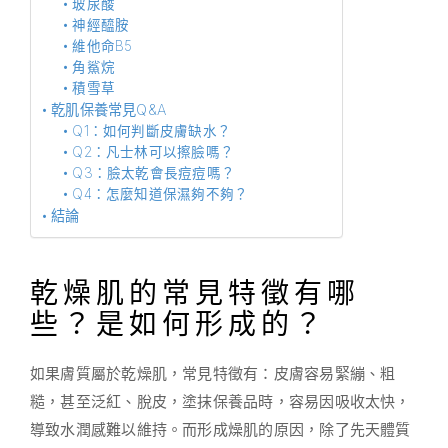
玻尿酸
神經醯胺
維他命B5
角鯊烷
積雪草
乾肌保養常見Q&A
Q1：如何判斷皮膚缺水？
Q2：凡士林可以擦臉嗎？
Q3：臉太乾會長痘痘嗎？
Q4：怎麼知道保濕夠不夠？
結論
乾燥肌的常見特徵有哪
些？是如何形成的？
如果膚質屬於乾燥肌，常見特徵有：皮膚容易緊繃、粗
糙，甚至泛紅、脫皮，塗抹保養品時，容易因吸收太快，
導致水潤感難以維持。而形成燥肌的原因，除了先天體質