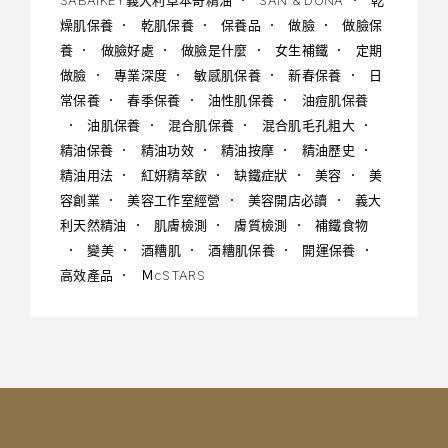
燥肌保養
乾肌保養
保養品
做臉
做臉保
養
做臉好處
做臉是什麼
女生補鐵
定期
做臉
專業深度
敏感肌保養
新春保養
日
常保養
春季保養
油性肌保養
油痘肌保養
油肌保養
混合肌保養
混合肌毛孔粗大
精油保養
精油功效
精油按摩
精油歷史
精油用法
紅妍精萃飲
缺鐵症狀
美容
美
容創業
美容工作室經營
美容開店必讀
義大
利天然精油
肌膚檢測
膚質檢測
補鐵食物
變美
酒糟肌
酒糟肌保養
開運保養
高效產品
ＭcSTARS