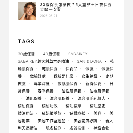
30歲保養怎麼做？5大重點＋日夜保養
步驟一次看
2025-05-21
TAGS
30歲保養
40歲保養
SABAIKEY
SABAIKEY義大利草本奇精油
SAN & DONA
乾
燥肌保養
乾肌保養
保養品
做臉
做臉保
養
做臉好處
做臉是什麼
女生補鐵
定期
做臉
專業深度
敏感肌保養
新春保養
日
常保養
春季保養
油性肌保養
油痘肌保養
油肌保養
混合肌保養
混合肌毛孔粗大
精油保養
精油功效
精油按摩
精油歷史
精油用法
紅妍精萃飲
缺鐵症狀
美容
美
容創業
美容工作室經營
美容開店必讀
義大
利天然精油
肌膚檢測
膚質檢測
補鐵食物