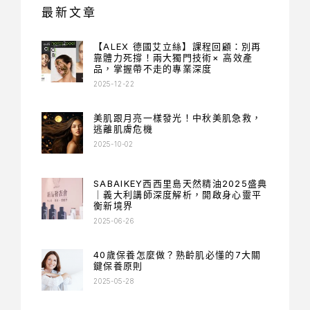
最新文章
【ALEX 德國艾立絲】課程回顧：別再
靠體力死撐！兩大獨門技術× 高效產
品，掌握帶不走的專業深度
2025-12-22
美肌跟月亮一樣發光！中秋美肌急救，
逃離肌膚危機
2025-10-02
SABAIKEY西西里島天然精油2025盛典
｜義大利講師深度解析，開啟身心靈平
衡新境界
2025-06-26
40歲保養怎麼做？熟齡肌必懂的7大關
鍵保養原則
2025-05-28