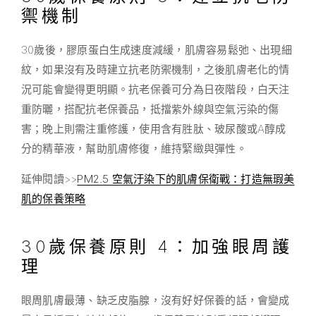
禦機制
30歲後，膠原蛋白生成速度減緩，肌膚容易鬆弛、出現細
紋，如果沒有及時建立抗老防禦機制，之後肌膚老化的情
況可能會變得更明顯。抗老保養可分為日夜階段，白天注
重防曬，搭配抗老保養品，抵擋紫外線與空氣污染的傷
害；晚上則需注重修護，使用含有胜肽、玻尿酸或A醇成
分的精華液，幫助肌膚修復，維持緊緻與彈性。
延伸閱讀>>
PM2.5 空氣汙染下的肌膚保衛戰：打造無瑕美
肌的保養策略
30歲保養原則 4：加強眼周護
理
眼周肌膚最薄、缺乏皮脂腺，沒有好好保養的話，會變成