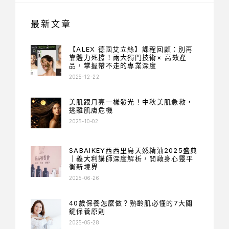
最新文章
【ALEX 德國艾立絲】課程回顧：別再
靠體力死撐！兩大獨門技術× 高效產
品，掌握帶不走的專業深度
2025-12-22
美肌跟月亮一樣發光！中秋美肌急救，
逃離肌膚危機
2025-10-02
SABAIKEY西西里島天然精油2025盛典
｜義大利講師深度解析，開啟身心靈平
衡新境界
2025-06-26
40歲保養怎麼做？熟齡肌必懂的7大關
鍵保養原則
2025-05-28