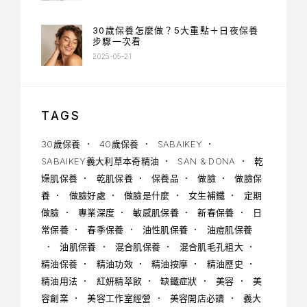
30歲保養怎麼做？5大重點＋日夜保養
步驟一次看
2025-05-21
TAGS
30歲保養
40歲保養
SABAIKEY
SABAIKEY義大利草本奇精油
SAN & DONA
乾
燥肌保養
乾肌保養
保養品
做臉
做臉保
養
做臉好處
做臉是什麼
女生補鐵
定期
做臉
專業深度
敏感肌保養
新春保養
日
常保養
春季保養
油性肌保養
油痘肌保養
油肌保養
混合肌保養
混合肌毛孔粗大
精油保養
精油功效
精油按摩
精油歷史
精油用法
紅妍精萃飲
缺鐵症狀
美容
美
容創業
美容工作室經營
美容開店必讀
義大