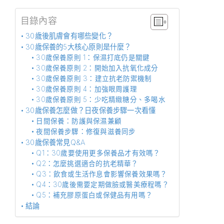
目錄內容
30歲後肌膚會有哪些變化？
30歲保養的5大核心原則是什麼？
30歲保養原則 1：保濕打底仍是關鍵
30歲保養原則 2：開始加入抗氧化成分
30歲保養原則 3：建立抗老防禦機制
30歲保養原則 4：加強眼周護理
30歲保養原則 5：少吃精緻糖分、多喝水
30歲保養怎麼做？日夜保養步驟一次看懂
日間保養：防護與保濕兼顧
夜間保養步驟：修復與滋養同步
30歲保養常見Q&A
Q1：30歲要使用更多保養品才有效嗎？
Q2：怎麼挑選適合的抗老精華？
Q3：飲食或生活作息會影響保養效果嗎？
Q4：30歲後需要定期做臉或醫美療程嗎？
Q5：補充膠原蛋白或保健品有用嗎？
結論