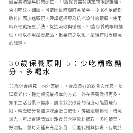
最容易透露年齡的部位。30歲保養需特別重視眼部護理，
否則乾紋、細紋，可能因長時間盯著螢幕、睡眠不足或卸
妝拉扯而加速顯現，建議選擇專為抗老設計的眼霜，使用
時以輕點按壓手法，促進吸收與循環，30歲保養的眼周護
理，可以不用昂貴產品，但要持之以恆，是維持眼周膚況
的關鍵。
30歲保養原則 5：少吃精緻糖
分、多喝水
30歲保養講究「內外兼顧」，養成良好的飲食與作息，是
延緩老化、穩定膚況最根本的方式，外在保養做得再多，
如果生活習慣不健康，肌膚狀況改善的程度可能還是有
限。精緻糖分會加速膠原蛋白糖化，導致肌膚鬆弛、暗沉
無光，所以會建議減少甜食與含糖飲料攝取，多吃蔬果、
好油脂，並每天補充充足水分，促進代謝與排毒，有助於