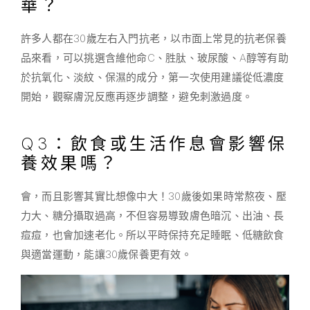
華？
許多人都在30歲左右入門抗老，以市面上常見的抗老保養
品來看，可以挑選含維他命C、胜肽、玻尿酸、A醇等有助
於抗氧化、淡紋、保濕的成分，第一次使用建議從低濃度
開始，觀察膚況反應再逐步調整，避免刺激過度。
Q3：飲食或生活作息會影響保
養效果嗎？
會，而且影響其實比想像中大！30歲後如果時常熬夜、壓
力大、糖分攝取過高，不但容易導致膚色暗沉、出油、長
痘痘，也會加速老化。所以平時保持充足睡眠、低糖飲食
與適當運動，能讓30歲保養更有效。