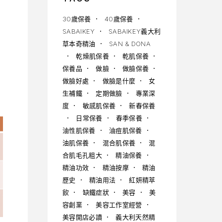
30歲保養
40歲保養
SABAIKEY
SABAIKEY義大利
草本奇精油
SAN & DONA
乾燥肌保養
乾肌保養
保養品
做臉
做臉保養
做臉好處
做臉是什麼
女
生補鐵
定期做臉
專業深
度
敏感肌保養
新春保養
日常保養
春季保養
油性肌保養
油痘肌保養
油肌保養
混合肌保養
混
合肌毛孔粗大
精油保養
精油功效
精油按摩
精油
歷史
精油用法
紅妍精萃
飲
缺鐵症狀
美容
美
容創業
美容工作室經營
美容開店必讀
義大利天然精