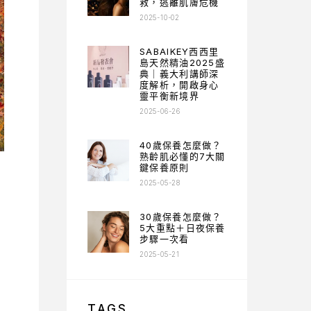
救，逃離肌膚危機
2025-10-02
SABAIKEY西西里
島天然精油2025盛
典｜義大利講師深
度解析，開啟身心
靈平衡新境界
2025-06-26
40歲保養怎麼做？
熟齡肌必懂的7大關
鍵保養原則
2025-05-28
30歲保養怎麼做？
5大重點＋日夜保養
步驟一次看
2025-05-21
TAGS