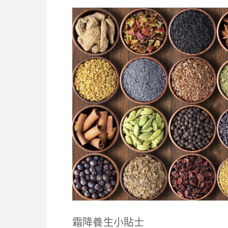
霜降養生小貼士