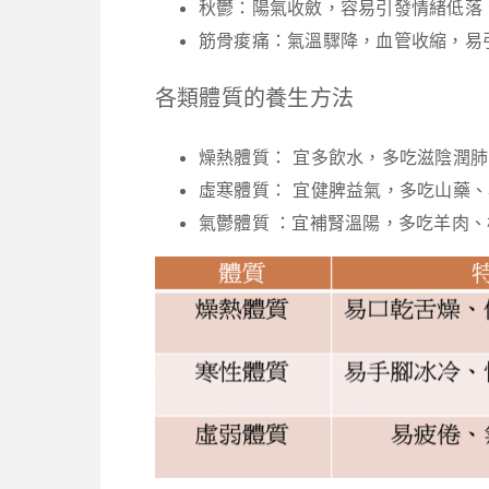
秋鬱：陽氣收斂，容易引發情緒低落
筋骨痠痛：氣溫驟降，血管收縮，易
各類
體質
的養生方法
燥熱體質：
宜多飲水，多吃滋陰潤肺
虛寒體質：
宜健脾益氣，多吃山藥、
氣鬱體質 ：
宜補腎溫陽，多吃羊肉、