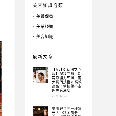
美容知識分類
美體保養
美業經營
美容知識
最新文章
【ALEX 德國艾立
絲】課程回顧：別
再靠體力死撐！兩
大獨門技術× 高效
產品，掌握帶不走
的專業深度
2025-12-22
美肌跟月亮一樣發
光！中秋美肌急