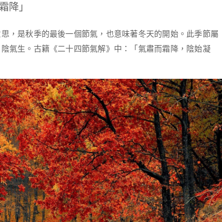
霜降」
意思，是秋季的最後一個節氣，也意味著冬天的開始。此季節屬
，陰氣生。古籍《二十四節氣解》中：「氣肅而霜降，陰始凝