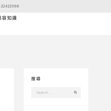
-22422066
美容知識
搜尋