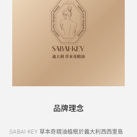
品牌理念
SABAI·KEY 草本奇精油植根於義⼤利⻄⻄⾥島