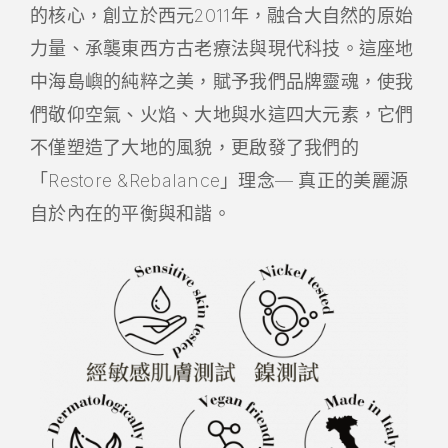
的核⼼，創立於⻄元2011年，融合⼤⾃然的原始
⼒量、承襲東⻄⽅古老療法與現代科技。這座地
中海島嶼的純粹之美，賦予我們品牌靈魂，使我
們敬仰空氣、火焰、⼤地與⽔這四⼤元素，它們
不僅塑造了⼤地的風貌，更啟發了我們的
「Restore &Rebalance」理念— 真正的美麗源
⾃於內在的平衡與和諧。