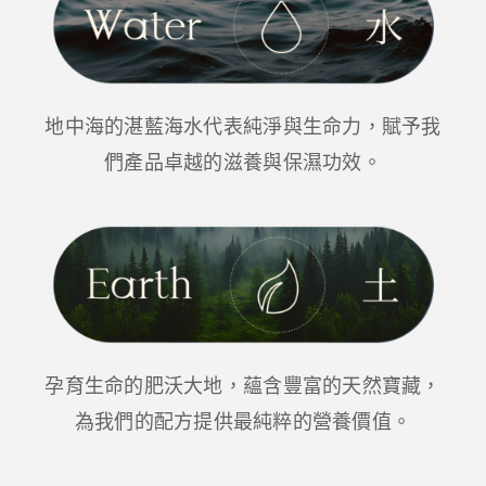
地中海的湛藍海⽔代表純淨與⽣命⼒，賦予我
們產品卓越的滋養與保濕功效。
孕育⽣命的肥沃⼤地，蘊含豐富的天然寶藏，
為我們的配⽅提供最純粹的營養價值。