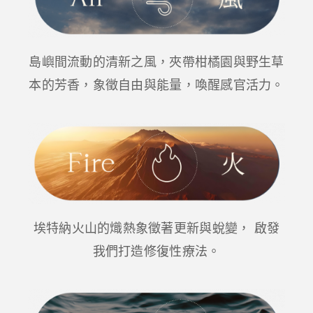
島嶼間流動的清新之風，夾帶柑橘園與野⽣草
本的芳⾹，象徵⾃由與能量，喚醒感官活⼒。
埃特納⽕山的熾熱象徵著更新與蛻變， 啟發
我們打造修復性療法。