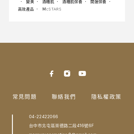
變美
酒糟肌
酒糟肌保養
開運保養
高效產品
ＭcSTARS
常見問題
聯絡我們
隱私權政策
04-22422066
台中市北屯區崇德路二段416號6F