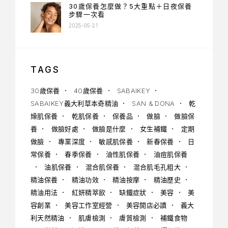
30歲保養怎麼做？5大重點＋日夜保養
步驟一次看
2025-05-21
TAGS
30歲保養
40歲保養
SABAIKEY
SABAIKEY義大利草本奇精油
SAN & DONA
乾
燥肌保養
乾肌保養
保養品
做臉
做臉保
養
做臉好處
做臉是什麼
女生補鐵
定期
做臉
專業深度
敏感肌保養
新春保養
日
常保養
春季保養
油性肌保養
油痘肌保養
油肌保養
混合肌保養
混合肌毛孔粗大
精油保養
精油功效
精油按摩
精油歷史
精油用法
紅妍精萃飲
缺鐵症狀
美容
美
容創業
美容工作室經營
美容開店必讀
義大
利天然精油
肌膚檢測
膚質檢測
補鐵食物