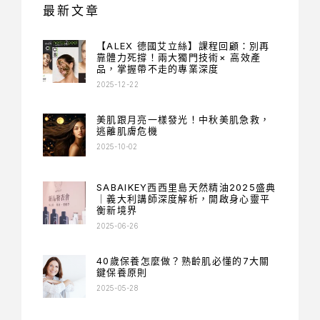
最新文章
【ALEX 德國艾立絲】課程回顧：別再
靠體力死撐！兩大獨門技術× 高效產
品，掌握帶不走的專業深度
2025-12-22
美肌跟月亮一樣發光！中秋美肌急救，
逃離肌膚危機
2025-10-02
SABAIKEY西西里島天然精油2025盛典
｜義大利講師深度解析，開啟身心靈平
衡新境界
2025-06-26
40歲保養怎麼做？熟齡肌必懂的7大關
鍵保養原則
2025-05-28