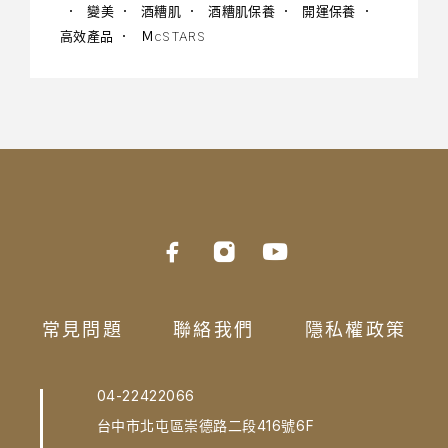
變美
酒糟肌
酒糟肌保養
開運保養
高效產品
ＭcSTARS
常見問題
聯絡我們
隱私權政策
04-22422066
台中市北屯區崇德路二段416號6F