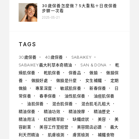
30歲保養怎麼做？5大重點＋日夜保養
步驟一次看
2025-05-21
TAGS
30歲保養
40歲保養
SABAIKEY
SABAIKEY義大利草本奇精油
SAN & DONA
乾
燥肌保養
乾肌保養
保養品
做臉
做臉保
養
做臉好處
做臉是什麼
女生補鐵
定期
做臉
專業深度
敏感肌保養
新春保養
日
常保養
春季保養
油性肌保養
油痘肌保養
油肌保養
混合肌保養
混合肌毛孔粗大
精油保養
精油功效
精油按摩
精油歷史
精油用法
紅妍精萃飲
缺鐵症狀
美容
美
容創業
美容工作室經營
美容開店必讀
義大
利天然精油
肌膚檢測
膚質檢測
補鐵食物