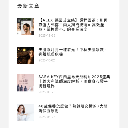
最新文章
【ALEX 德國艾立絲】課程回顧：別再
靠體力死撐！兩大獨門技術× 高效產
品，掌握帶不走的專業深度
2025-12-22
美肌跟月亮一樣發光！中秋美肌急救，
逃離肌膚危機
2025-10-02
SABAIKEY西西里島天然精油2025盛典
｜義大利講師深度解析，開啟身心靈平
衡新境界
2025-06-26
40歲保養怎麼做？熟齡肌必懂的7大關
鍵保養原則
2025-05-28