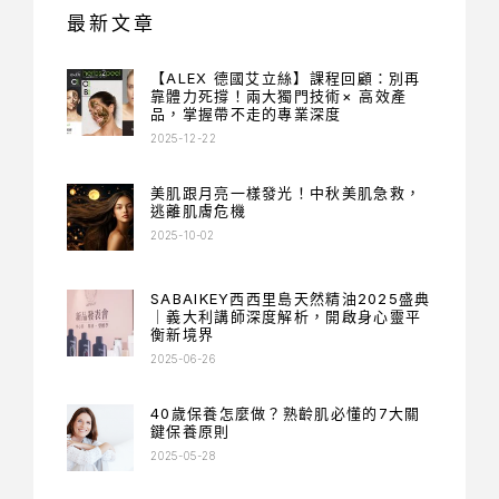
最新文章
【ALEX 德國艾立絲】課程回顧：別再
靠體力死撐！兩大獨門技術× 高效產
品，掌握帶不走的專業深度
2025-12-22
美肌跟月亮一樣發光！中秋美肌急救，
逃離肌膚危機
2025-10-02
SABAIKEY西西里島天然精油2025盛典
｜義大利講師深度解析，開啟身心靈平
衡新境界
2025-06-26
40歲保養怎麼做？熟齡肌必懂的7大關
鍵保養原則
2025-05-28