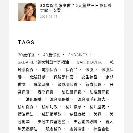
30歲保養怎麼做？5大重點＋日夜保養
步驟一次看
2025-05-21
TAGS
30歲保養
40歲保養
SABAIKEY
SABAIKEY義大利草本奇精油
SAN & DONA
乾
燥肌保養
乾肌保養
保養品
做臉
做臉保
養
做臉好處
做臉是什麼
女生補鐵
定期
做臉
專業深度
敏感肌保養
新春保養
日
常保養
春季保養
油性肌保養
油痘肌保養
油肌保養
混合肌保養
混合肌毛孔粗大
精油保養
精油功效
精油按摩
精油歷史
精油用法
紅妍精萃飲
缺鐵症狀
美容
美
容創業
美容工作室經營
美容開店必讀
義大
利天然精油
肌膚檢測
膚質檢測
補鐵食物