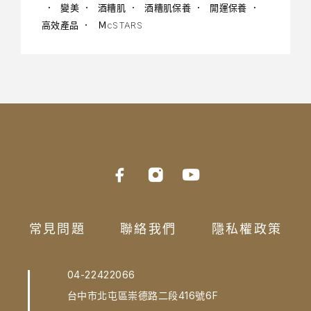
變美
酒糟肌
酒糟肌保養
開運保養
高效產品
ＭcSTARS
常見問題
聯絡我們
隱私權政策
04-22422066
台中市北屯區崇德路二段416號6F