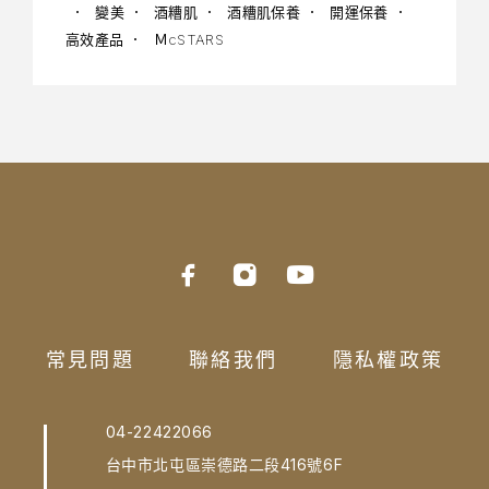
變美
酒糟肌
酒糟肌保養
開運保養
高效產品
ＭcSTARS
常見問題
聯絡我們
隱私權政策
04-22422066
台中市北屯區崇德路二段416號6F