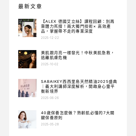
最新文章
【ALEX 德國艾立絲】課程回顧：別再
靠體力死撐！兩大獨門技術× 高效產
品，掌握帶不走的專業深度
2025-12-22
美肌跟月亮一樣發光！中秋美肌急救，
逃離肌膚危機
2025-10-02
SABAIKEY西西里島天然精油2025盛典
｜義大利講師深度解析，開啟身心靈平
衡新境界
2025-06-26
40歲保養怎麼做？熟齡肌必懂的7大關
鍵保養原則
2025-05-28