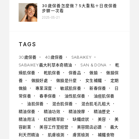
30歲保養怎麼做？5大重點＋日夜保養
步驟一次看
2025-05-21
TAGS
30歲保養
40歲保養
SABAIKEY
SABAIKEY義大利草本奇精油
SAN & DONA
乾
燥肌保養
乾肌保養
保養品
做臉
做臉保
養
做臉好處
做臉是什麼
女生補鐵
定期
做臉
專業深度
敏感肌保養
新春保養
日
常保養
春季保養
油性肌保養
油痘肌保養
油肌保養
混合肌保養
混合肌毛孔粗大
精油保養
精油功效
精油按摩
精油歷史
精油用法
紅妍精萃飲
缺鐵症狀
美容
美
容創業
美容工作室經營
美容開店必讀
義大
利天然精油
肌膚檢測
膚質檢測
補鐵食物