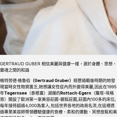
GERTRAUD GUBER 相信美麗與健康一樣，源於身體、思想、
靈魂之間的和諧
格特勞德·格魯伯
（Gertraud Gruber）
經歷過戰後時期的她發
現當時女性物資匱乏,她想讓女性從內而外變得美麗,因此在1995
年
Tegernsee
（泰根塞）湖邊的
Rottach-Egern
（羅塔-埃格
恩）開設了歐洲第一家美容莊園-銀狐莊園,莊園內100多的床位,
每年接待超過4,000為客人,包括世界各地的政商名流,在這裡透
過專業美容師帶領體驗健康的食療、柔和的運動、冥想放鬆和美