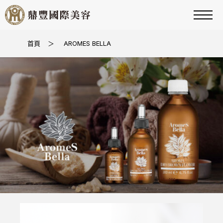
首頁
＞
AROMES BELLA