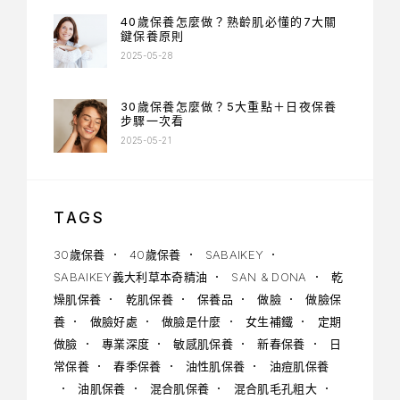
40歲保養怎麼做？熟齡肌必懂的7大關
鍵保養原則
2025-05-28
30歲保養怎麼做？5大重點＋日夜保養
步驟一次看
2025-05-21
TAGS
30歲保養
40歲保養
SABAIKEY
SABAIKEY義大利草本奇精油
SAN & DONA
乾
燥肌保養
乾肌保養
保養品
做臉
做臉保
養
做臉好處
做臉是什麼
女生補鐵
定期
做臉
專業深度
敏感肌保養
新春保養
日
常保養
春季保養
油性肌保養
油痘肌保養
油肌保養
混合肌保養
混合肌毛孔粗大